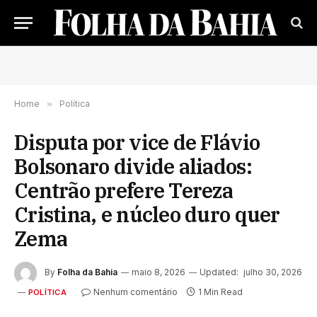
Home
»
Política
Disputa por vice de Flávio
Bolsonaro divide aliados:
Centrão prefere Tereza
Cristina, e núcleo duro quer
Zema
By
Folha da Bahia
maio 8, 2026
Updated:
julho 30, 2026
Nenhum comentário
1 Min Read
POLÍTICA